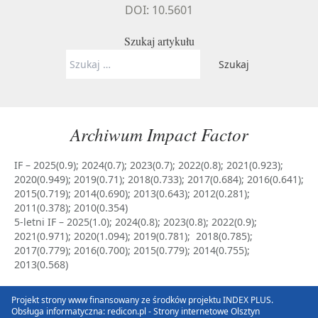
DOI: 10.5601
Szukaj artykułu
Szukaj:
Archiwum Impact Factor
IF – 2025(0.9); 2024(0.7); 2023(0.7); 2022(0.8); 2021(0.923);
2020(0.949); 2019(0.71); 2018(0.733); 2017(0.684); 2016(0.641);
2015(0.719); 2014(0.690); 2013(0.643); 2012(0.281);
2011(0.378); 2010(0.354)
5-letni IF – 2025(1.0); 2024(0.8); 2023(0.8); 2022(0.9);
2021(0.971); 2020(1.094); 2019(0.781); 2018(0.785);
2017(0.779); 2016(0.700); 2015(0.779); 2014(0.755);
2013(0.568)
Projekt strony www finansowany ze środków projektu INDEX PLUS.
Obsługa informatyczna:
redicon.pl - Strony internetowe Olsztyn